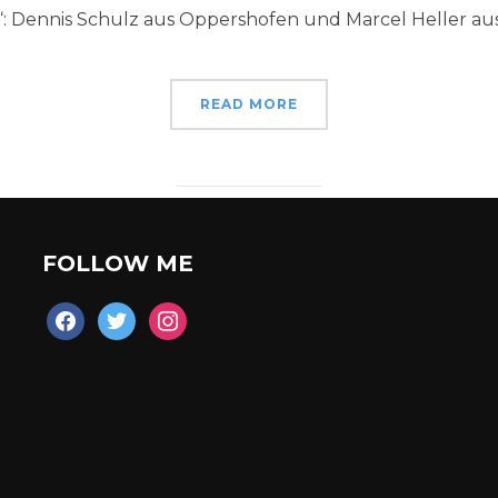
 Dennis Schulz aus Oppershofen und Marcel Heller aus 
READ MORE
FOLLOW ME
facebook
twitter
instagram