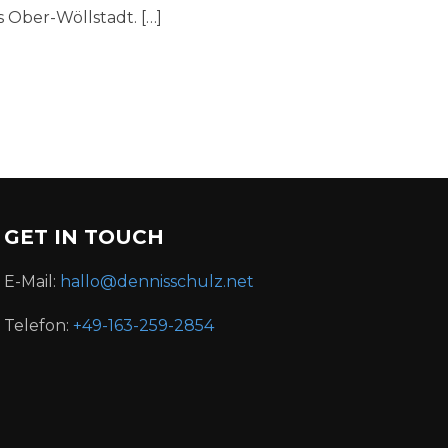
Ober-Wöllstadt. […]
GET IN TOUCH
E-Mail:
hallo@dennisschulz.net
Telefon:
+49-163-259-2854