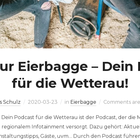
ur Eierbagge – Dein
für die Wetterau!
s Schulz
2020-03-23
in
Eierbagge
Comments are
 Dein Podcast für die Wetterau ist der Podcast, der di
regionalem Infotainment versorgt. Dazu gehört: Aktuelle
anstaltungstipps, Gäste, uvm… Durch den Podcast führ